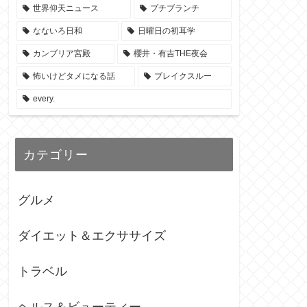
世界仰天ニュース
プチブランチ
なないろ日和
日曜日の初耳学
カンブリア宮殿
櫻井・有吉THE夜会
怖いけどタメになる話
ブレイクスルー
every.
カテゴリー
グルメ
ダイエット＆エクササイズ
トラベル
ヘルス＆ビューティー