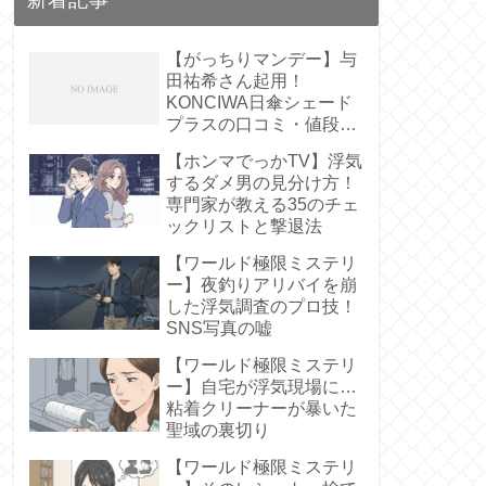
【がっちりマンデー】与
田祐希さん起用！
KONCIWA日傘シェード
プラスの口コミ・値段
は？【遮熱61%】
【ホンマでっかTV】浮気
するダメ男の見分け方！
専門家が教える35のチェ
ックリストと撃退法
【ワールド極限ミステリ
ー】夜釣りアリバイを崩
した浮気調査のプロ技！
SNS写真の嘘
【ワールド極限ミステリ
ー】自宅が浮気現場に…
粘着クリーナーが暴いた
聖域の裏切り
【ワールド極限ミステリ