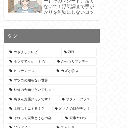
ー】そのレシート、捨て
ないで！浮気調査で手が
かりを無駄にしないコツ
タグ
めざましテレビ
ZIP!
ホンマでっか！？TV
がっちりマンデー
ヒルナンデス
カズと学ぶ
マツコの知らない世界
林修の今知りたいでしょ！
所さんお届けモノです！
サタデープラス
土曜はナニする！？
所さんの目がテン！
それって実際どうなの会
家事ヤロウ
ソレダメ！
ズムサタ