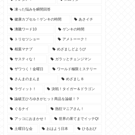
凍った悩みを瞬間回答
健康カプセル！ゲンキの時間
あさイチ
沸騰ワード10
ゲンキの時間
トリセツショー
アメトーーク！
相葉マナブ
めざましどようび
サスティな！
ガラッとチェンジマン
ザワつく！金曜日
ワールド極限ミステリー
さんまのまんま
めざまし８
ラヴィット！
決戦！タイガー＆ドラゴン
論破王ひろゆきがヒット商品を論破！？
ぐるナイ
熱狂マニアさん！
アッコにおまかせ！
世界の果てまでイッテQ!
土曜日な会
おはよう日本
ひるおび