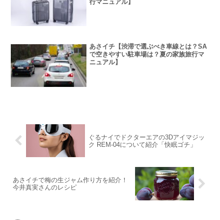
行マニュアル】
あさイチ【渋滞で選ぶべき車線とは？SA
で空きやすい駐車場は？夏の家族旅行マ
ニュアル】
ぐるナイでドクターエアの3Dアイマジッ
ク REM-04について紹介「快眠ゴチ」
あさイチで梅の生ジャム作り方を紹介！
今井真実さんのレシピ