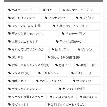
めざましテレビ
ZIP!
ホンマでっか！？TV
がっちりマンデー
ヒルナンデス
カズと学ぶ
マツコの知らない世界
林修の今知りたいでしょ！
所さんお届けモノです！
サタデープラス
土曜はナニする！？
所さんの目がテン！
それって実際どうなの会
家事ヤロウ
ソレダメ！
ズムサタ
凍った悩みを瞬間回答
健康カプセル！ゲンキの時間
あさイチ
沸騰ワード10
ゲンキの時間
トリセツショー
アメトーーク！
相葉マナブ
めざましどようび
サスティな！
ガラッとチェンジマン
ザワつく！金曜日
ワールド極限ミステリー
さんまのまんま
めざまし８
ラヴィット！
決戦！タイガー＆ドラゴン