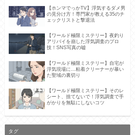
【ホンマでっかTV】浮気するダメ男
の見分け方！専門家が教える35のチ
ェックリストと撃退法
【ワールド極限ミステリー】夜釣り
アリバイを崩した浮気調査のプロ
技！SNS写真の嘘
【ワールド極限ミステリー】自宅が
浮気現場に…粘着クリーナーが暴い
た聖域の裏切り
【ワールド極限ミステリー】そのレ
シート、捨てないで！浮気調査で手
がかりを無駄にしないコツ
タグ