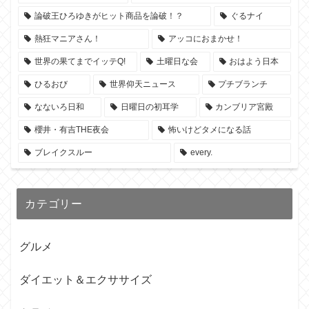
論破王ひろゆきがヒット商品を論破！？
ぐるナイ
熱狂マニアさん！
アッコにおまかせ！
世界の果てまでイッテQ!
土曜日な会
おはよう日本
ひるおび
世界仰天ニュース
プチブランチ
なないろ日和
日曜日の初耳学
カンブリア宮殿
櫻井・有吉THE夜会
怖いけどタメになる話
ブレイクスルー
every.
カテゴリー
グルメ
ダイエット＆エクササイズ