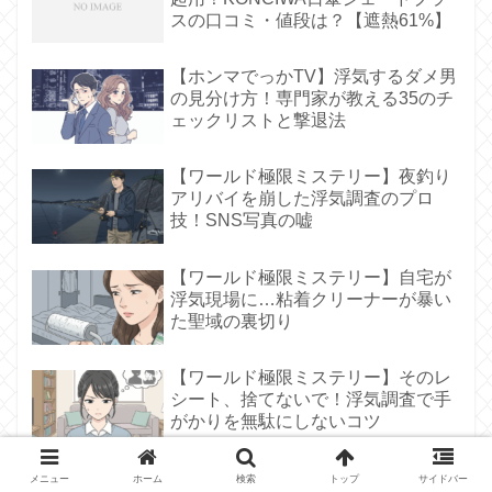
スの口コミ・値段は？【遮熱61%】
【ホンマでっかTV】浮気するダメ男
の見分け方！専門家が教える35のチ
ェックリストと撃退法
【ワールド極限ミステリー】夜釣り
アリバイを崩した浮気調査のプロ
技！SNS写真の嘘
【ワールド極限ミステリー】自宅が
浮気現場に…粘着クリーナーが暴い
た聖域の裏切り
【ワールド極限ミステリー】そのレ
シート、捨てないで！浮気調査で手
がかりを無駄にしないコツ
メニュー
ホーム
検索
トップ
サイドバー