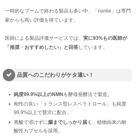
一時的なブームで終わる製品も多い中、「nonlie」は専門
家からも高い評価を得ています。
医師による製品評価サービスでは、
実に93%もの医師が
「推奨・おすすめしたい」と回答
しています。
品質へのこだわりがケタ違い！
純度99.9%以上のNMN
を酵母発酵法で製造。
相性の良い「トランス型レスベラトロール」も純度
99.9%以上で贅沢に配合。
胃酸で溶けずに
腸までしっかり届く
、植物由来の耐
酸性カプセルを採用。