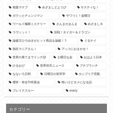
相葉マナブ
めざましどようび
サスティな！
ガラッとチェンジマン
ザワつく！金曜日
ワールド極限ミステリー
さんまのまんま
めざまし８
ラヴィット！
決戦！タイガー＆ドラゴン
論破王ひろゆきがヒット商品を論破！？
ぐるナイ
熱狂マニアさん！
アッコにおまかせ！
世界の果てまでイッテQ!
土曜日な会
おはよう日本
ひるおび
世界仰天ニュース
プチブランチ
なないろ日和
日曜日の初耳学
カンブリア宮殿
櫻井・有吉THE夜会
怖いけどタメになる話
ブレイクスルー
every.
カテゴリー