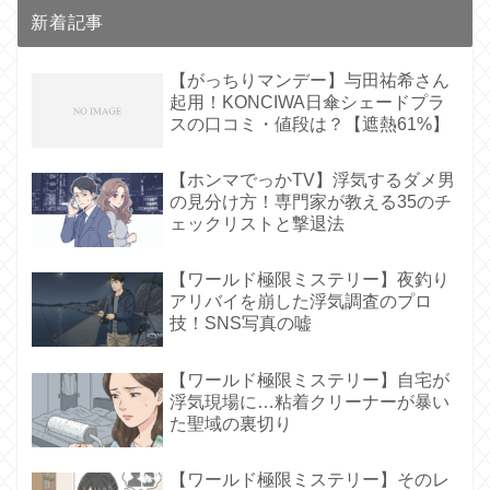
新着記事
【がっちりマンデー】与田祐希さん
起用！KONCIWA日傘シェードプラ
スの口コミ・値段は？【遮熱61%】
【ホンマでっかTV】浮気するダメ男
の見分け方！専門家が教える35のチ
ェックリストと撃退法
【ワールド極限ミステリー】夜釣り
アリバイを崩した浮気調査のプロ
技！SNS写真の嘘
【ワールド極限ミステリー】自宅が
浮気現場に…粘着クリーナーが暴い
た聖域の裏切り
【ワールド極限ミステリー】そのレ