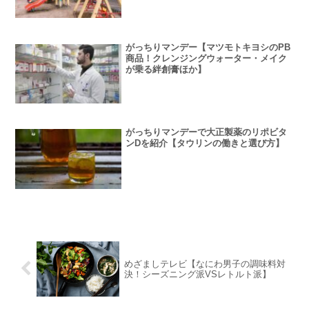
がっちりマンデー【マツモトキヨシのPB
商品！クレンジングウォーター・メイク
が乗る絆創膏ほか】
がっちりマンデーで大正製薬のリポビタ
ンDを紹介【タウリンの働きと選び方】
めざましテレビ【なにわ男子の調味料対
決！シーズニング派VSレトルト派】