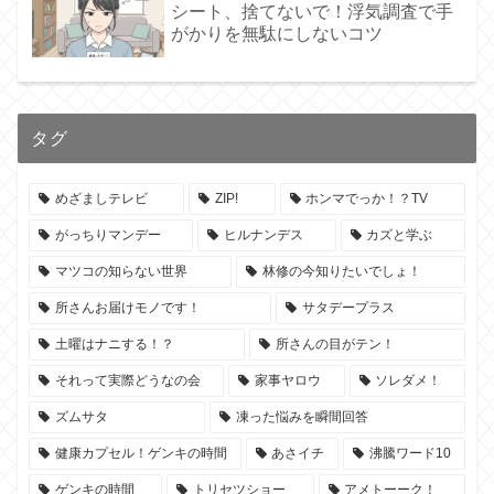
シート、捨てないで！浮気調査で手
がかりを無駄にしないコツ
タグ
めざましテレビ
ZIP!
ホンマでっか！？TV
がっちりマンデー
ヒルナンデス
カズと学ぶ
マツコの知らない世界
林修の今知りたいでしょ！
所さんお届けモノです！
サタデープラス
土曜はナニする！？
所さんの目がテン！
それって実際どうなの会
家事ヤロウ
ソレダメ！
ズムサタ
凍った悩みを瞬間回答
健康カプセル！ゲンキの時間
あさイチ
沸騰ワード10
ゲンキの時間
トリセツショー
アメトーーク！