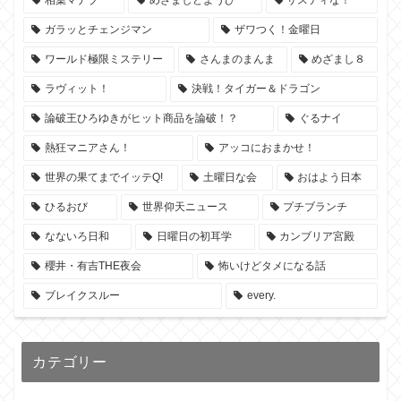
相葉マナブ
めざましどようび
サスティな！
ガラッとチェンジマン
ザワつく！金曜日
ワールド極限ミステリー
さんまのまんま
めざまし８
ラヴィット！
決戦！タイガー＆ドラゴン
論破王ひろゆきがヒット商品を論破！？
ぐるナイ
熱狂マニアさん！
アッコにおまかせ！
世界の果てまでイッテQ!
土曜日な会
おはよう日本
ひるおび
世界仰天ニュース
プチブランチ
なないろ日和
日曜日の初耳学
カンブリア宮殿
櫻井・有吉THE夜会
怖いけどタメになる話
ブレイクスルー
every.
カテゴリー