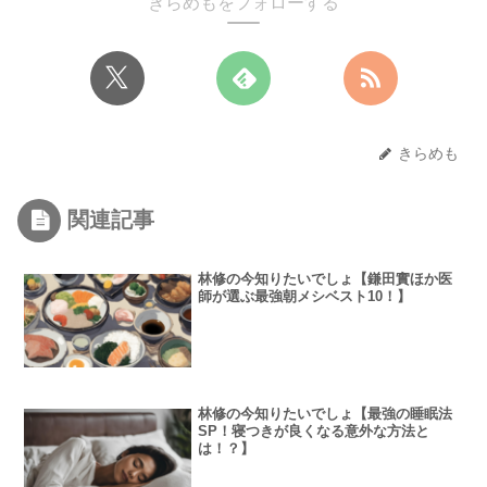
きらめもをフォローする
きらめも
関連記事
林修の今知りたいでしょ【鎌田實ほか医
師が選ぶ最強朝メシベスト10！】
林修の今知りたいでしょ【最強の睡眠法
SP！寝つきが良くなる意外な方法と
は！？】