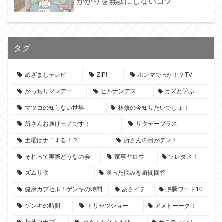
がかりを無駄にしないコツ
タグ
めざましテレビ
ZIP!
ホンマでっか！？TV
がっちりマンデー
ヒルナンデス
カズと学ぶ
マツコの知らない世界
林修の今知りたいでしょ！
所さんお届けモノです！
サタデープラス
土曜はナニする！？
所さんの目がテン！
それって実際どうなの会
家事ヤロウ
ソレダメ！
ズムサタ
凍った悩みを瞬間回答
健康カプセル！ゲンキの時間
あさイチ
沸騰ワード10
ゲンキの時間
トリセツショー
アメトーーク！