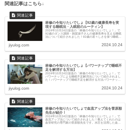
関連記事はこちら↓
林修の今知りたいでしょ【92歳の健康長寿を実
現する睡眠法・入眠前のルーティン】
2024年10月24日放送の「林修の今知りたいでしょ！」で
92歳のダンス講師・雑賀淑子さんの健康長寿を支える睡眠
法について紹介されました！92歳の若々しさを保つ睡眠法
睡眠年齢が若い理由92歳という年齢にもかかわらず、睡眠
濃度年齢は70歳とい...
2024.10.24
jiyulog.com
林修の今知りたいでしょ【パワーナップで睡眠不
足を解消する方法】
2024年10月24日放送の「林修の今知りたいでしょ！」で
パワーナップによる睡眠不足解消法について紹介されまし
た！パワーナップで睡眠不足を解消する方法パワーナップ
が必要な理由現代では、80%以上の学生が睡眠不足に悩ん
でいます。午後の眠気によ...
2024.10.24
jiyulog.com
林修の今知りたいでしょで血流アップ法を菅原順
先生が紹介！
2024年10月24日放送の「林修の今知りたいでしょ！」で
血流アップ法について紹介されました！教えてくれたのは
血管研究の専門家の菅原順先生です。水圧を活用した血流
アップ法海女さんの血管が若い理由三重県鳥羽市の海女さ
んたちを対象にした興味深い...