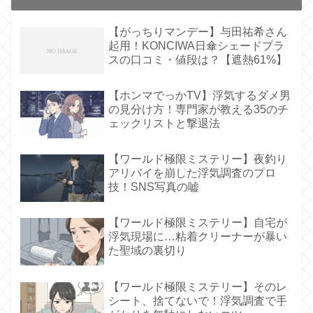
【がっちりマンデー】与田祐希さん
起用！KONCIWA日傘シェードプラ
スの口コミ・値段は？【遮熱61%】
【ホンマでっかTV】浮気するダメ男
の見分け方！専門家が教える35のチ
ェックリストと撃退法
【ワールド極限ミステリー】夜釣り
アリバイを崩した浮気調査のプロ
技！SNS写真の嘘
【ワールド極限ミステリー】自宅が
浮気現場に…粘着クリーナーが暴い
た聖域の裏切り
【ワールド極限ミステリー】そのレ
シート、捨てないで！浮気調査で手