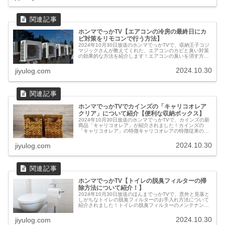
ホンマでっかTV【エアコンの冷房の最終日にカ
ビ対策をリモコンで行う方法】
2024年10月30日放送のホンマでっかTVで、収納王子コジ
マジックさんが教えてくれた、エアコンのカビと臭い対策
の効果的な方法を紹介します！エアコンの臭いを消す方法
エアコンの匂いやカビの原因エアコン内部のドレンパンに
溜まった水が完全に排出さ...
2024.10.30
jiyulog.com
ホンマでっかTVでカインズの「キャリコオレア
クリア」について紹介【便利な収納ボックス】
2024年10月30日放送のホンマでっかTVで、カインズの新
商品「キャリコオレア」が紹介されました！カインズの
「キャリコオレア」の特徴キャリコオレアの特徴従来の収
納ボックスの課題だった「下段の取り出しにくさ」を解決
した画期的な設計です。蓋が...
2024.10.30
jiyulog.com
ホンマでっかTV【トイレの脱臭フィルターの掃
除方法について紹介！】
2024年10月30日放送のほんまでっかTVで、意外と見落と
しがちなトイレの脱臭フィルターのお手入れ方法について
紹介されました！トイレの脱臭フィルターのメンテナンス
してる？トイレの脱臭フィルター掃除が必要な理由最近の
トイレには自動の脱臭機能...
2024.10.30
jiyulog.com