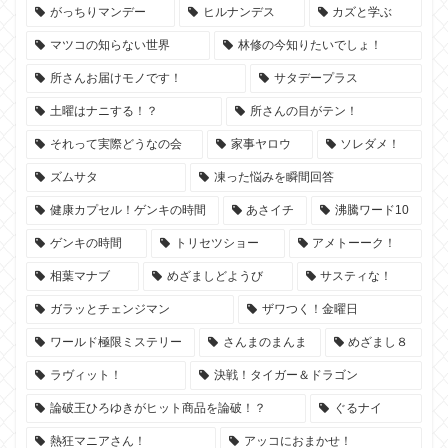
がっちりマンデー
ヒルナンデス
カズと学ぶ
マツコの知らない世界
林修の今知りたいでしょ！
所さんお届けモノです！
サタデープラス
土曜はナニする！？
所さんの目がテン！
それって実際どうなの会
家事ヤロウ
ソレダメ！
ズムサタ
凍った悩みを瞬間回答
健康カプセル！ゲンキの時間
あさイチ
沸騰ワード10
ゲンキの時間
トリセツショー
アメトーーク！
相葉マナブ
めざましどようび
サスティな！
ガラッとチェンジマン
ザワつく！金曜日
ワールド極限ミステリー
さんまのまんま
めざまし８
ラヴィット！
決戦！タイガー＆ドラゴン
論破王ひろゆきがヒット商品を論破！？
ぐるナイ
熱狂マニアさん！
アッコにおまかせ！