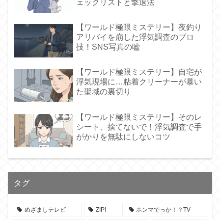
ェックリストと撃退法
【ワールド極限ミステリー】夜釣り
アリバイを崩した浮気調査のプロ
技！SNS写真の嘘
【ワールド極限ミステリー】自宅が
浮気現場に…粘着クリーナーが暴い
た聖域の裏切り
【ワールド極限ミステリー】そのレ
シート、捨てないで！浮気調査で手
がかりを無駄にしないコツ
タグ
めざましテレビ
ZIP!
ホンマでっか！？TV