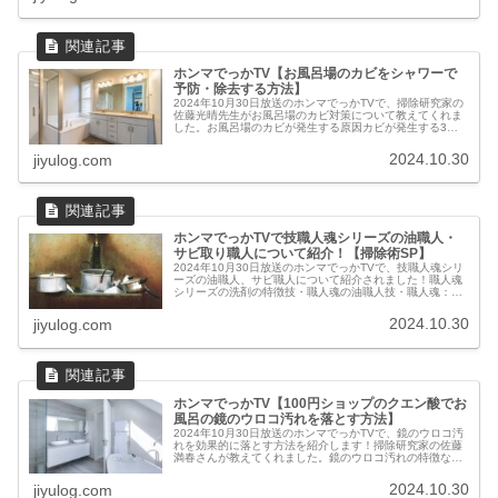
ホンマでっかTV【お風呂場のカビをシャワーで
予防・除去する方法】
2024年10月30日放送のホンマでっかTVで、掃除研究家の
佐藤光晴先生がお風呂場のカビ対策について教えてくれま
した。お風呂場のカビが発生する原因カビが発生する3つ
の条件カビの発生には、湿度・温度・汚れという3つの条
件が重なることで発生しま...
2024.10.30
jiyulog.com
ホンマでっかTVで技職人魂シリーズの油職人・
サビ取り職人について紹介！【掃除術SP】
2024年10月30日放送のホンマでっかTVで、技職人魂シリ
ーズの油職人、サビ職人について紹介されました！職人魂
シリーズの洗剤の特徴技・職人魂の油職人技・職人魂：業
務用超強力油用洗剤 油職人 スプレーボトル 500ml：1,224
円プロのハ...
2024.10.30
jiyulog.com
ホンマでっかTV【100円ショップのクエン酸でお
風呂の鏡のウロコ汚れを落とす方法】
2024年10月30日放送のホンマでっかTVで、鏡のウロコ汚
れを効果的に落とす方法を紹介します！掃除研究家の佐藤
満春さんが教えてくれました。鏡のウロコ汚れの特徴なぜ
一度では鏡のウロコ汚れが落ちないのか鏡のウロコ汚れは
水道水に含まれるミネラル...
2024.10.30
jiyulog.com