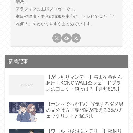
解決！
アラフィフの主婦ブロガーです。
家事や健康・美容の情報を中心に、テレビで見た「こ
れ何？」をわかりやすくまとめています。
新着記事
【がっちりマンデー】与田祐希さん
起用！KONCIWA日傘シェードプラ
スの口コミ・値段は？【遮熱61%】
【ホンマでっかTV】浮気するダメ男
の見分け方！専門家が教える35のチ
ェックリストと撃退法
【ワールド極限ミステリー】夜釣り