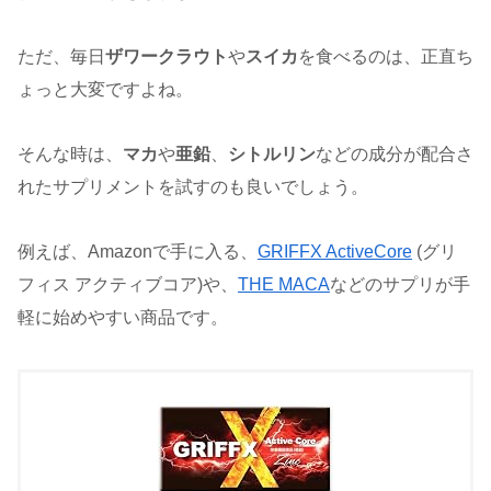
ただ、毎日
ザワークラウト
や
スイカ
を食べるのは、正直ち
ょっと大変ですよね。
そんな時は、
マカ
や
亜鉛
、
シトルリン
などの成分が配合さ
れたサプリメントを試すのも良いでしょう。
例えば、Amazonで手に入る、
GRIFFX ActiveCore
(グリ
フィス アクティブコア)や、
THE MACA
などのサプリが手
軽に始めやすい商品です。