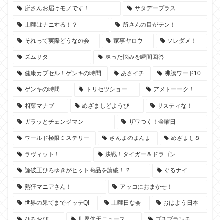
所さんお届けモノです！
サタデープラス
土曜はナニする！？
所さんの目がテン！
それって実際どうなの会
家事ヤロウ
ソレダメ！
ズムサタ
凍った悩みを瞬間回答
健康カプセル！ゲンキの時間
あさイチ
沸騰ワード10
ゲンキの時間
トリセツショー
アメトーーク！
相葉マナブ
めざましどようび
サスティな！
ガラッとチェンジマン
ザワつく！金曜日
ワールド極限ミステリー
さんまのまんま
めざまし８
ラヴィット！
決戦！タイガー＆ドラゴン
論破王ひろゆきがヒット商品を論破！？
ぐるナイ
熱狂マニアさん！
アッコにおまかせ！
世界の果てまでイッテQ!
土曜日な会
おはよう日本
ひるおび
世界仰天ニュース
プチブランチ