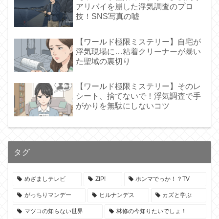
アリバイを崩した浮気調査のプロ
技！SNS写真の嘘
【ワールド極限ミステリー】自宅が
浮気現場に…粘着クリーナーが暴い
た聖域の裏切り
【ワールド極限ミステリー】そのレ
シート、捨てないで！浮気調査で手
がかりを無駄にしないコツ
タグ
めざましテレビ
ZIP!
ホンマでっか！？TV
がっちりマンデー
ヒルナンデス
カズと学ぶ
マツコの知らない世界
林修の今知りたいでしょ！