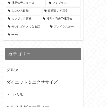
世界仰天ニュース
プチブランチ
なないろ日和
日曜日の初耳学
カンブリア宮殿
櫻井・有吉THE夜会
怖いけどタメになる話
ブレイクスルー
every.
カテゴリー
グルメ
ダイエット＆エクササイズ
トラベル
ヘルス＆ビューティー