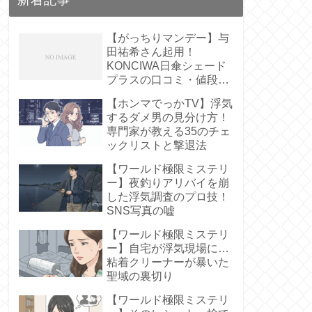
【がっちりマンデー】与
田祐希さん起用！
KONCIWA日傘シェード
プラスの口コミ・値段
は？【遮熱61%】
【ホンマでっかTV】浮気
するダメ男の見分け方！
専門家が教える35のチェ
ックリストと撃退法
【ワールド極限ミステリ
ー】夜釣りアリバイを崩
した浮気調査のプロ技！
SNS写真の嘘
【ワールド極限ミステリ
ー】自宅が浮気現場に…
粘着クリーナーが暴いた
聖域の裏切り
【ワールド極限ミステリ