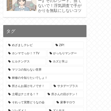
ー】そのレシート、捨て
ないで！浮気調査で手が
かりを無駄にしないコツ
タグ
めざましテレビ
ZIP!
ホンマでっか！？TV
がっちりマンデー
ヒルナンデス
カズと学ぶ
マツコの知らない世界
林修の今知りたいでしょ！
所さんお届けモノです！
サタデープラス
土曜はナニする！？
所さんの目がテン！
それって実際どうなの会
家事ヤロウ
ソレダメ！
ズムサタ