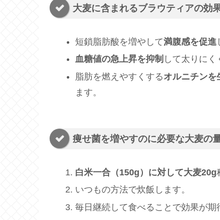
大麦に含まれるブラウティアの効
短鎖脂肪酸を増やして
満腹感を促進
血糖値の急上昇を抑制
して太りにく
脂肪を燃えやすくする
オルニチンを
ます。
痩せ菌を増やすのに必要な大麦の
白米一合（150g）に対して大麦20g
いつもの方法で炊飯します。
毎日継続して食べることで効果が期