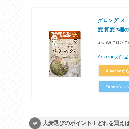
グロング スー
麦 押麦 3
GronG(グロング)
Amazonの
Amazonか
Yahooシ
大麦選びのポイント！どれを買え