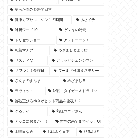
凍った悩みを瞬間回答
健康カプセル！ゲンキの時間
あさイチ
沸騰ワード10
ゲンキの時間
トリセツショー
アメトーーク！
相葉マナブ
めざましどようび
サスティな！
ガラッとチェンジマン
ザワつく！金曜日
ワールド極限ミステリー
さんまのまんま
めざまし８
ラヴィット！
決戦！タイガー＆ドラゴン
論破王ひろゆきがヒット商品を論破！？
ぐるナイ
熱狂マニアさん！
アッコにおまかせ！
世界の果てまでイッテQ!
土曜日な会
おはよう日本
ひるおび