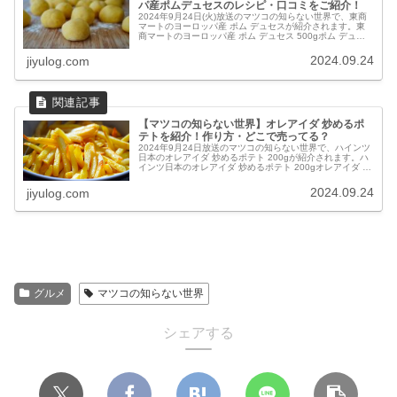
パ産ポムデュセスのレシピ・口コミをご紹介！
2024年9月24日(火)放送のマツコの知らない世界で、東商
マートのヨーロッパ産 ポム デュセスが紹介されます。東
商マートのヨーロッパ産 ポム デュセス 500gポム デュセ
スとは？ポム デュセスは、フランス語で「甘いりんご」を
意味する、ユ...
2024.09.24
jiyulog.com
【マツコの知らない世界】オレアイダ 炒めるポ
テトを紹介！作り方・どこで売ってる？
2024年9月24日放送のマツコの知らない世界で、ハインツ
日本のオレアイダ 炒めるポテト 200gが紹介されます。ハ
インツ日本のオレアイダ 炒めるポテト 200gオレアイダ 炒
めるポテトとは？オレアイダ 炒めるポテトは、ハインツ日
本が提供す...
2024.09.24
jiyulog.com
グルメ
マツコの知らない世界
シェアする