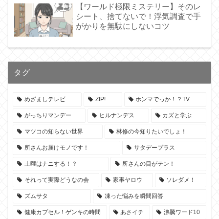
【ワールド極限ミステリー】そのレ
シート、捨てないで！浮気調査で手
がかりを無駄にしないコツ
タグ
めざましテレビ
ZIP!
ホンマでっか！？TV
がっちりマンデー
ヒルナンデス
カズと学ぶ
マツコの知らない世界
林修の今知りたいでしょ！
所さんお届けモノです！
サタデープラス
土曜はナニする！？
所さんの目がテン！
それって実際どうなの会
家事ヤロウ
ソレダメ！
ズムサタ
凍った悩みを瞬間回答
健康カプセル！ゲンキの時間
あさイチ
沸騰ワード10