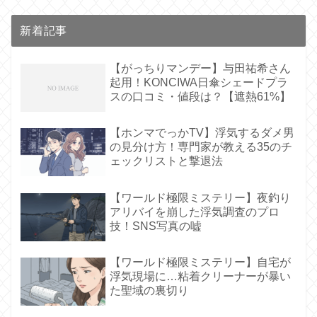
新着記事
【がっちりマンデー】与田祐希さん
起用！KONCIWA日傘シェードプラ
スの口コミ・値段は？【遮熱61%】
【ホンマでっかTV】浮気するダメ男
の見分け方！専門家が教える35のチ
ェックリストと撃退法
【ワールド極限ミステリー】夜釣り
アリバイを崩した浮気調査のプロ
技！SNS写真の嘘
【ワールド極限ミステリー】自宅が
浮気現場に…粘着クリーナーが暴い
た聖域の裏切り