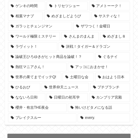
ゲンキの時間
トリセツショー
アメトーーク！
相葉マナブ
めざましどようび
サスティな！
ガラッとチェンジマン
ザワつく！金曜日
ワールド極限ミステリー
さんまのまんま
めざまし８
ラヴィット！
決戦！タイガー＆ドラゴン
論破王ひろゆきがヒット商品を論破！？
ぐるナイ
熱狂マニアさん！
アッコにおまかせ！
世界の果てまでイッテQ!
土曜日な会
おはよう日本
ひるおび
世界仰天ニュース
プチブランチ
なないろ日和
日曜日の初耳学
カンブリア宮殿
櫻井・有吉THE夜会
怖いけどタメになる話
ブレイクスルー
every.