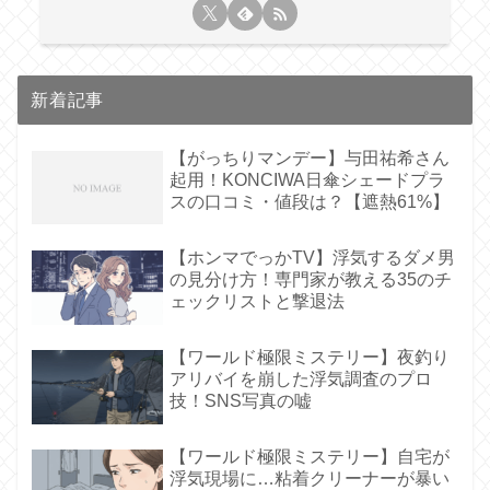
新着記事
【がっちりマンデー】与田祐希さん
起用！KONCIWA日傘シェードプラ
スの口コミ・値段は？【遮熱61%】
【ホンマでっかTV】浮気するダメ男
の見分け方！専門家が教える35のチ
ェックリストと撃退法
【ワールド極限ミステリー】夜釣り
アリバイを崩した浮気調査のプロ
技！SNS写真の嘘
【ワールド極限ミステリー】自宅が
浮気現場に…粘着クリーナーが暴い