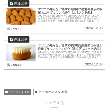
マツコの知らない世界で長岡市の佐藤豆腐店の板
尾あぶらげについて紹介【ふるさと納税】
2024年12月3日放送のマツコの知らない世界で、ユニーク
なふるさと納税がテーマで佐藤豆腐店の「板尾あぶらげ」
が紹介されます。佐藤豆腐店の板尾あぶらげ板尾あぶらげ
とは？新潟県長岡市栃尾地域の伝統的な名物で、一般的な
油揚げの約3倍というジャン...
2024.12.03
jiyulog.com
マツコの知らない世界で平野刷毛製作所の手植え
洋服ブラシについて紹介【足立区ふるさと納税】
2024年12月3日放送のマツコの知らない世界で、平野刷毛
製作所の手植え洋服ブラシが紹介されます。平野刷毛製作
所の手植え洋服ブラシ平野刷毛製作所の手植え洋服ブラシ
とは？1942年創業の平野刷毛製作所が手掛ける伝統工芸品
です。職人の手作業で一...
2024.12.03
jiyulog.com
ライフスタイル
マツコの知らない世界
シェアする