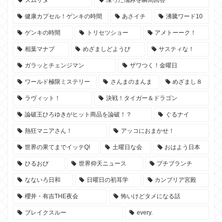
ズムサタ
凍った悩みを瞬間回答
健康カプセル！ゲンキの時間
あさイチ
沸騰ワード10
ゲンキの時間
トリセツショー
アメトーーク！
相葉マナブ
めざましどようび
サスティな！
ガラッとチェンジマン
ザワつく！金曜日
ワールド極限ミステリー
さんまのまんま
めざまし８
ラヴィット！
決戦！タイガー＆ドラゴン
論破王ひろゆきがヒット商品を論破！？
ぐるナイ
熱狂マニアさん！
アッコにおまかせ！
世界の果てまでイッテQ!
土曜日な会
おはよう日本
ひるおび
世界仰天ニュース
プチブランチ
なないろ日和
日曜日の初耳学
カンブリア宮殿
櫻井・有吉THE夜会
怖いけどタメになる話
ブレイクスルー
every.