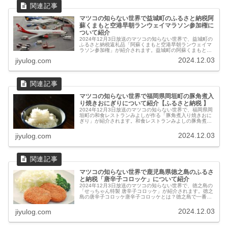
マツコの知らない世界で益城町のふるさと納税阿
蘇くまもと空港早朝ランウェイマラソン参加権に
ついて紹介
2024年12月3日放送のマツコの知らない世界で、益城町の
ふるさと納税返礼品「阿蘇くまもと空港早朝ランウェイマ
ラソン参加権」が紹介されます。益城町の阿蘇くまもと空
港早朝ランウェイマラソン早朝ランウェイマラソンとは？
2024.12.03
jiyulog.com
2024年6月1日に開催さ...
マツコの知らない世界で福岡県岡垣町の豚角煮入
り焼きおにぎりについて紹介【ふるさと納税 】
2024年12月3日放送のマツコの知らない世界で、福岡県岡
垣町の和食レストランみよしが作る「豚角煮入り焼きおに
ぎり」が紹介されます。和食レストランみよしの豚角煮入
り焼きおにぎり福岡県岡垣町の豚角煮入り焼きおにぎりと
は？選び抜いた豚バラ肉をじ...
2024.12.03
jiyulog.com
マツコの知らない世界で鹿児島県徳之島のふるさ
と納税「唐辛子コロッケ」について紹介
2024年12月3日放送のマツコの知らない世界で、徳之島の
「せっちゃん特製 唐辛子コロッケ」が紹介されます。徳之
島の唐辛子コロッケ唐辛子コロッケとは？徳之島で一番料
理が上手いと評判のおばあちゃん「せっちゃん」の秘伝レ
シピから生まれた特製コロ...
2024.12.03
jiyulog.com