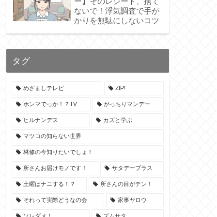
ー】そのレシート、捨て
ないで！浮気調査で手が
かりを無駄にしないコツ
タグ
めざましテレビ
ZIP!
ホンマでっか！？TV
がっちりマンデー
ヒルナンデス
カズと学ぶ
マツコの知らない世界
林修の今知りたいでしょ！
所さんお届けモノです！
サタデープラス
土曜はナニする！？
所さんの目がテン！
それって実際どうなの会
家事ヤロウ
ソレダメ！
ズムサタ