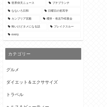
世界仰天ニュース
プチブランチ
なないろ日和
日曜日の初耳学
カンブリア宮殿
櫻井・有吉THE夜会
怖いけどタメになる話
ブレイクスルー
every.
カテゴリー
グルメ
ダイエット＆エクササイズ
トラベル
ヘルス＆ビューティー