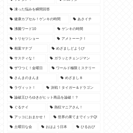
凍った悩みを瞬間回答
健康カプセル！ゲンキの時間
あさイチ
沸騰ワード10
ゲンキの時間
トリセツショー
アメトーーク！
相葉マナブ
めざましどようび
サスティな！
ガラッとチェンジマン
ザワつく！金曜日
ワールド極限ミステリー
さんまのまんま
めざまし８
ラヴィット！
決戦！タイガー＆ドラゴン
論破王ひろゆきがヒット商品を論破！？
ぐるナイ
熱狂マニアさん！
アッコにおまかせ！
世界の果てまでイッテQ!
土曜日な会
おはよう日本
ひるおび