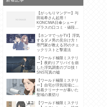
【がっちりマンデー】与
田祐希さん起用！
KONCIWA日傘シェード
プラスの口コミ・値段
は？【遮熱61%】
【ホンマでっかTV】浮気
するダメ男の見分け方！
専門家が教える35のチェ
ックリストと撃退法
【ワールド極限ミステリ
ー】夜釣りアリバイを崩
した浮気調査のプロ技！
SNS写真の嘘
【ワールド極限ミステリ
ー】自宅が浮気現場に…
粘着クリーナーが暴いた
聖域の裏切り
【ワールド極限ミステリ