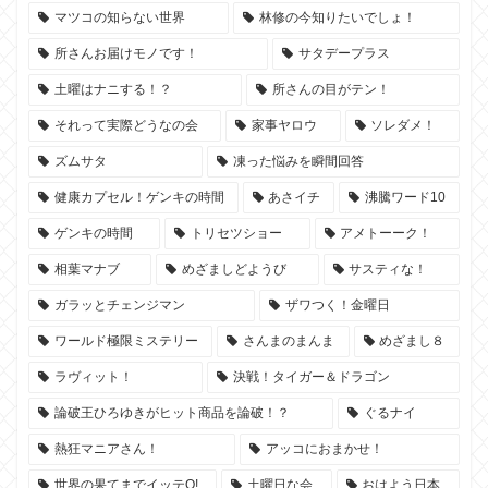
マツコの知らない世界
林修の今知りたいでしょ！
所さんお届けモノです！
サタデープラス
土曜はナニする！？
所さんの目がテン！
それって実際どうなの会
家事ヤロウ
ソレダメ！
ズムサタ
凍った悩みを瞬間回答
健康カプセル！ゲンキの時間
あさイチ
沸騰ワード10
ゲンキの時間
トリセツショー
アメトーーク！
相葉マナブ
めざましどようび
サスティな！
ガラッとチェンジマン
ザワつく！金曜日
ワールド極限ミステリー
さんまのまんま
めざまし８
ラヴィット！
決戦！タイガー＆ドラゴン
論破王ひろゆきがヒット商品を論破！？
ぐるナイ
熱狂マニアさん！
アッコにおまかせ！
世界の果てまでイッテQ!
土曜日な会
おはよう日本