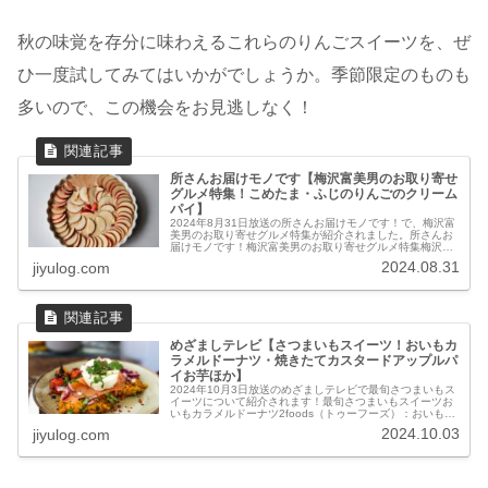
秋の味覚を存分に味わえるこれらのりんごスイーツを、ぜ
ひ一度試してみてはいかがでしょうか。季節限定のものも
多いので、この機会をお見逃しなく！
所さんお届けモノです【梅沢富美男のお取り寄せ
グルメ特集！こめたま・ふじのりんごのクリーム
パイ】
2024年8月31日放送の所さんお届けモノです！で、梅沢富
美男のお取り寄せグルメ特集が紹介されました。所さんお
届けモノです！梅沢富美男のお取り寄せグルメ特集梅沢さ
んは劇団で全国を飛び回り、福島と青森で観光大使を務め
2024.08.31
jiyulog.com
るなど、芸能界きってのご当...
めざましテレビ【さつまいもスイーツ！おいもカ
ラメルドーナツ・焼きたてカスタードアップルパ
イお芋ほか】
2024年10月3日放送のめざましテレビで最旬さつまいもス
イーツについて紹介されます！最旬さつまいもスイーツお
いもカラメルドーナツ2foods（トゥーフーズ）：おいもカ
ラメルドーナツ：490円（11月5日まで）このドーナツ
2024.10.03
jiyulog.com
は、秋の味覚を存分...