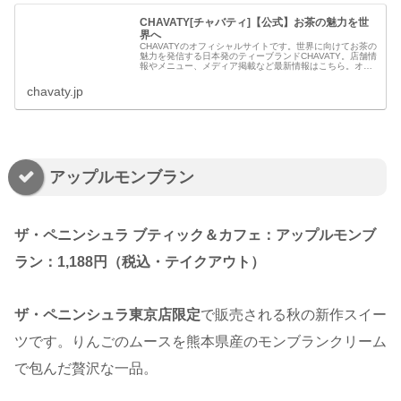
CHAVATY[チャバティ]【公式】お茶の魅力を世
界へ
CHAVATYのオフィシャルサイトです。世界に向けてお茶の
魅力を発信する日本発のティーブランドCHAVATY。店舗情
報やメニュー、メディア掲載など最新情報はこちら。オン
ラインショップもご覧いただけます。
chavaty.jp
アップルモンブラン
ザ・ペニンシュラ ブティック＆カフェ：アップルモンブ
ラン：1,188円（税込・テイクアウト）
ザ・ペニンシュラ東京店限定
で販売される秋の新作スイー
ツです。りんごのムースを熊本県産のモンブランクリーム
で包んだ贅沢な一品。