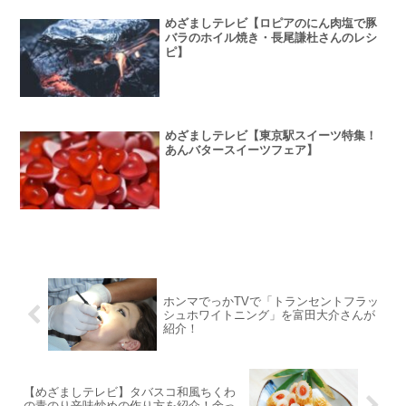
めざましテレビ【ロピアのにん肉塩で豚
バラのホイル焼き・長尾謙杜さんのレシ
ピ】
めざましテレビ【東京駅スイーツ特集！
あんバタースイーツフェア】
ホンマでっかTVで「トランセントフラッ
シュホワイトニング」を富田大介さんが
紹介！
【めざましテレビ】タバスコ和風ちくわ
の青のり辛味炒めの作り方を紹介！余っ