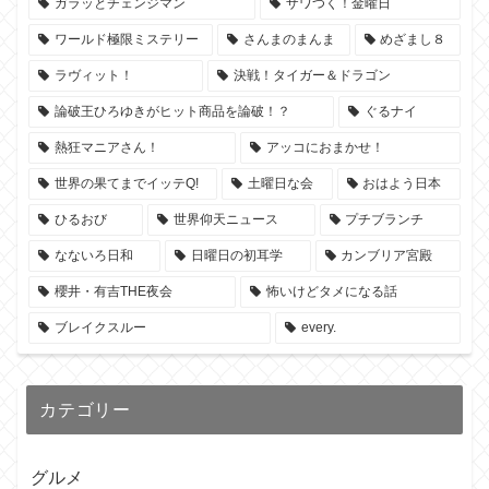
ガラッとチェンジマン
ザワつく！金曜日
ワールド極限ミステリー
さんまのまんま
めざまし８
ラヴィット！
決戦！タイガー＆ドラゴン
論破王ひろゆきがヒット商品を論破！？
ぐるナイ
熱狂マニアさん！
アッコにおまかせ！
世界の果てまでイッテQ!
土曜日な会
おはよう日本
ひるおび
世界仰天ニュース
プチブランチ
なないろ日和
日曜日の初耳学
カンブリア宮殿
櫻井・有吉THE夜会
怖いけどタメになる話
ブレイクスルー
every.
カテゴリー
グルメ