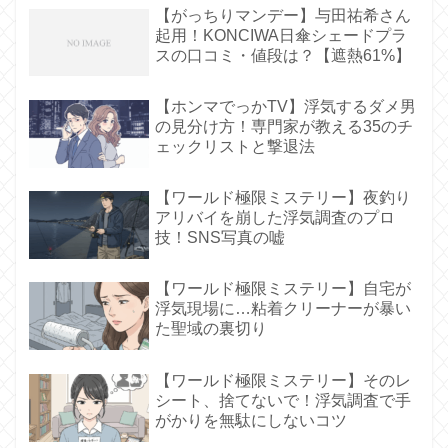
【がっちりマンデー】与田祐希さん
起用！KONCIWA日傘シェードプラ
スの口コミ・値段は？【遮熱61%】
【ホンマでっかTV】浮気するダメ男
の見分け方！専門家が教える35のチ
ェックリストと撃退法
【ワールド極限ミステリー】夜釣り
アリバイを崩した浮気調査のプロ
技！SNS写真の嘘
【ワールド極限ミステリー】自宅が
浮気現場に…粘着クリーナーが暴い
た聖域の裏切り
【ワールド極限ミステリー】そのレ
シート、捨てないで！浮気調査で手
がかりを無駄にしないコツ