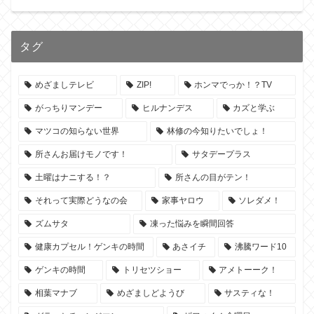
タグ
めざましテレビ
ZIP!
ホンマでっか！？TV
がっちりマンデー
ヒルナンデス
カズと学ぶ
マツコの知らない世界
林修の今知りたいでしょ！
所さんお届けモノです！
サタデープラス
土曜はナニする！？
所さんの目がテン！
それって実際どうなの会
家事ヤロウ
ソレダメ！
ズムサタ
凍った悩みを瞬間回答
健康カプセル！ゲンキの時間
あさイチ
沸騰ワード10
ゲンキの時間
トリセツショー
アメトーーク！
相葉マナブ
めざましどようび
サスティな！