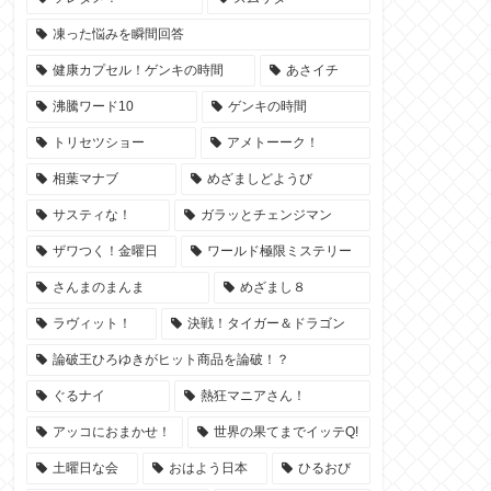
凍った悩みを瞬間回答
健康カプセル！ゲンキの時間
あさイチ
沸騰ワード10
ゲンキの時間
トリセツショー
アメトーーク！
相葉マナブ
めざましどようび
サスティな！
ガラッとチェンジマン
ザワつく！金曜日
ワールド極限ミステリー
さんまのまんま
めざまし８
ラヴィット！
決戦！タイガー＆ドラゴン
論破王ひろゆきがヒット商品を論破！？
ぐるナイ
熱狂マニアさん！
アッコにおまかせ！
世界の果てまでイッテQ!
土曜日な会
おはよう日本
ひるおび