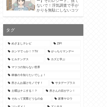
ー】そのレシート、捨て
ないで！浮気調査で手が
かりを無駄にしないコツ
タグ
めざましテレビ
ZIP!
ホンマでっか！？TV
がっちりマンデー
ヒルナンデス
カズと学ぶ
マツコの知らない世界
林修の今知りたいでしょ！
所さんお届けモノです！
サタデープラス
土曜はナニする！？
所さんの目がテン！
それって実際どうなの会
家事ヤロウ
ソレダメ！
ズムサタ