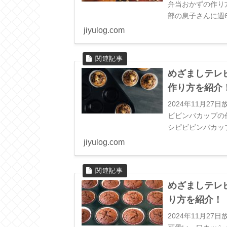
弁当おかずの作り
部の息子さんに週
当おかずのレシピ材
jiyulog.com
めざましテレ
作り方を紹介
2024年11月2
ビビンバカップの
シピビビンバカップ
ムル各種ビビンバカ
jiyulog.com
めざましテレ
り方を紹介！
2024年11月2