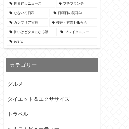
世界仰天ニュース
プチブランチ
なないろ日和
日曜日の初耳学
カンブリア宮殿
櫻井・有吉THE夜会
怖いけどタメになる話
ブレイクスルー
every.
カテゴリー
グルメ
ダイエット＆エクササイズ
トラベル
ヘルス＆ビューティー