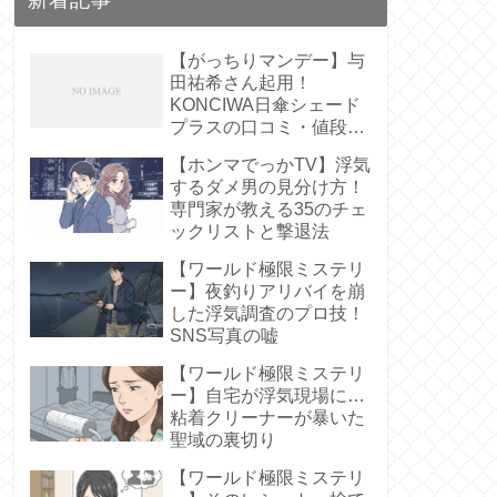
【がっちりマンデー】与
田祐希さん起用！
KONCIWA日傘シェード
プラスの口コミ・値段
は？【遮熱61%】
【ホンマでっかTV】浮気
するダメ男の見分け方！
専門家が教える35のチェ
ックリストと撃退法
【ワールド極限ミステリ
ー】夜釣りアリバイを崩
した浮気調査のプロ技！
SNS写真の嘘
【ワールド極限ミステリ
ー】自宅が浮気現場に…
粘着クリーナーが暴いた
聖域の裏切り
【ワールド極限ミステリ