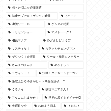
凍った悩みを瞬間回答
健康カプセル！ゲンキの時間
あさイチ
沸騰ワード10
ゲンキの時間
トリセツショー
アメトーーク！
相葉マナブ
めざましどようび
サスティな！
ガラッとチェンジマン
ザワつく！金曜日
ワールド極限ミステリー
さんまのまんま
めざまし８
ラヴィット！
決戦！タイガー＆ドラゴン
論破王ひろゆきがヒット商品を論破！？
ぐるナイ
熱狂マニアさん！
アッコにおまかせ！
世界の果てまでイッテQ!
土曜日な会
おはよう日本
ひるおび