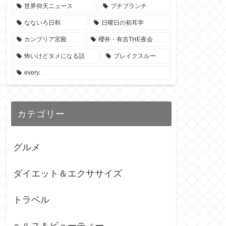
世界仰天ニュース
プチブランチ
なないろ日和
日曜日の初耳学
カンブリア宮殿
櫻井・有吉THE夜会
怖いけどタメになる話
ブレイクスルー
every.
カテゴリー
グルメ
ダイエット＆エクササイズ
トラベル
ヘルス＆ビューティー