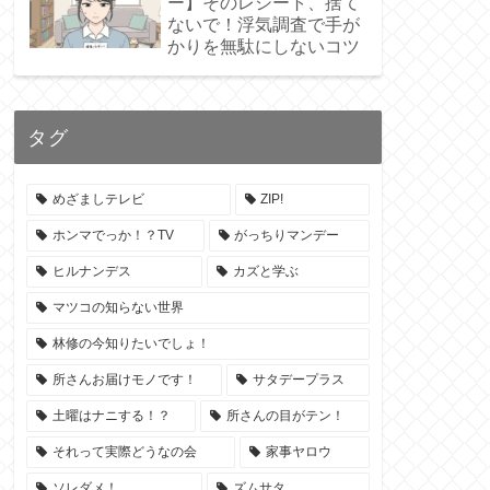
ー】そのレシート、捨て
ないで！浮気調査で手が
かりを無駄にしないコツ
タグ
めざましテレビ
ZIP!
ホンマでっか！？TV
がっちりマンデー
ヒルナンデス
カズと学ぶ
マツコの知らない世界
林修の今知りたいでしょ！
所さんお届けモノです！
サタデープラス
土曜はナニする！？
所さんの目がテン！
それって実際どうなの会
家事ヤロウ
ソレダメ！
ズムサタ