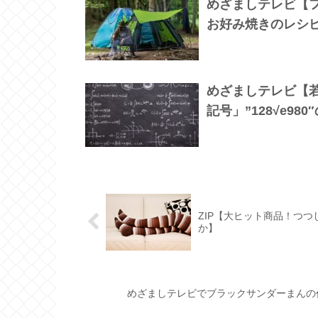
めざましテレビ【
お好み焼きのレシ
めざましテレビ【
記号」”128√e98
ZIP【大ヒット商品！つ
か】
めざましテレビでブラックサンダーまんの