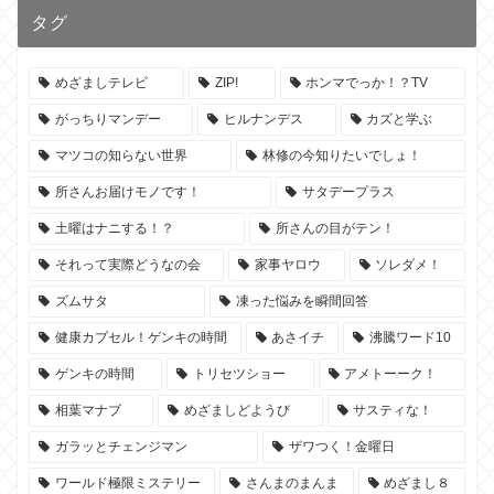
タグ
めざましテレビ
ZIP!
ホンマでっか！？TV
がっちりマンデー
ヒルナンデス
カズと学ぶ
マツコの知らない世界
林修の今知りたいでしょ！
所さんお届けモノです！
サタデープラス
土曜はナニする！？
所さんの目がテン！
それって実際どうなの会
家事ヤロウ
ソレダメ！
ズムサタ
凍った悩みを瞬間回答
健康カプセル！ゲンキの時間
あさイチ
沸騰ワード10
ゲンキの時間
トリセツショー
アメトーーク！
相葉マナブ
めざましどようび
サスティな！
ガラッとチェンジマン
ザワつく！金曜日
ワールド極限ミステリー
さんまのまんま
めざまし８