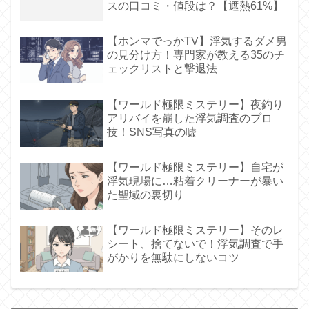
スの口コミ・値段は？【遮熱61%】
【ホンマでっかTV】浮気するダメ男
の見分け方！専門家が教える35のチ
ェックリストと撃退法
【ワールド極限ミステリー】夜釣り
アリバイを崩した浮気調査のプロ
技！SNS写真の嘘
【ワールド極限ミステリー】自宅が
浮気現場に…粘着クリーナーが暴い
た聖域の裏切り
【ワールド極限ミステリー】そのレ
シート、捨てないで！浮気調査で手
がかりを無駄にしないコツ