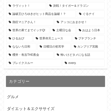
ラヴィット！
決戦！タイガー＆ドラゴン
論破王ひろゆきがヒット商品を論破！？
ぐるナイ
熱狂マニアさん！
アッコにおまかせ！
世界の果てまでイッテQ!
土曜日な会
おはよう日本
ひるおび
世界仰天ニュース
プチブランチ
なないろ日和
日曜日の初耳学
カンブリア宮殿
櫻井・有吉THE夜会
怖いけどタメになる話
ブレイクスルー
every.
カテゴリー
グルメ
ダイエット＆エクササイズ