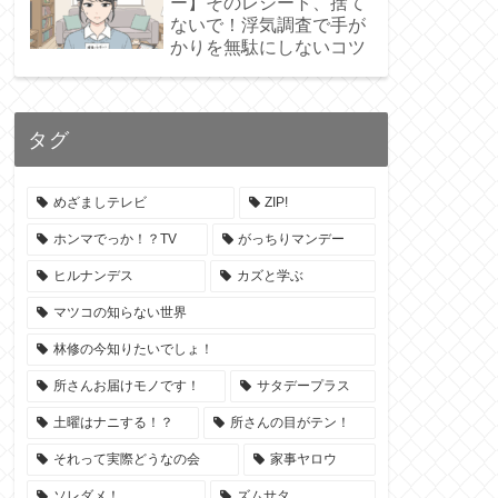
ー】そのレシート、捨て
ないで！浮気調査で手が
かりを無駄にしないコツ
タグ
めざましテレビ
ZIP!
ホンマでっか！？TV
がっちりマンデー
ヒルナンデス
カズと学ぶ
マツコの知らない世界
林修の今知りたいでしょ！
所さんお届けモノです！
サタデープラス
土曜はナニする！？
所さんの目がテン！
それって実際どうなの会
家事ヤロウ
ソレダメ！
ズムサタ