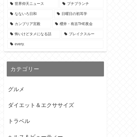
世界仰天ニュース
プチブランチ
なないろ日和
日曜日の初耳学
カンブリア宮殿
櫻井・有吉THE夜会
怖いけどタメになる話
ブレイクスルー
every.
カテゴリー
グルメ
ダイエット＆エクササイズ
トラベル
ヘルス＆ビューティー