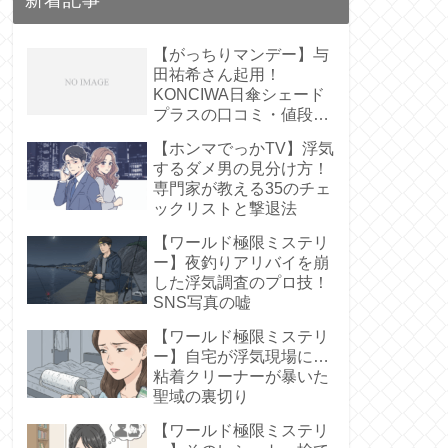
【がっちりマンデー】与
田祐希さん起用！
KONCIWA日傘シェード
プラスの口コミ・値段
は？【遮熱61%】
【ホンマでっかTV】浮気
するダメ男の見分け方！
専門家が教える35のチェ
ックリストと撃退法
【ワールド極限ミステリ
ー】夜釣りアリバイを崩
した浮気調査のプロ技！
SNS写真の嘘
【ワールド極限ミステリ
ー】自宅が浮気現場に…
粘着クリーナーが暴いた
聖域の裏切り
【ワールド極限ミステリ