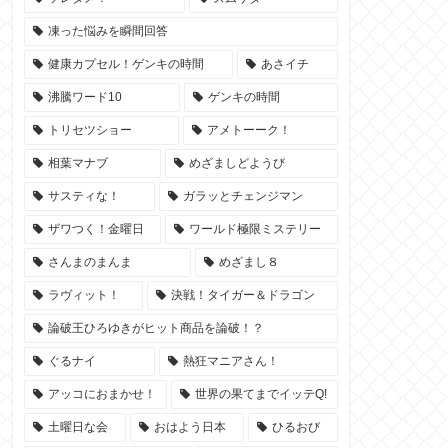
凍った悩みを瞬間回答
健康カプセル！ゲンキの時間
あさイチ
沸騰ワード10
ゲンキの時間
トリセツショー
アメトーーク！
相葉マナブ
めざましどようび
サスティな！
ガラッとチェンジマン
ザワつく！金曜日
ワールド極限ミステリー
さんまのまんま
めざまし８
ラヴィット！
決戦！タイガー＆ドラゴン
論破王ひろゆきがヒット商品を論破！？
ぐるナイ
熱狂マニアさん！
アッコにおまかせ！
世界の果てまでイッテQ!
土曜日な会
おはよう日本
ひるおび