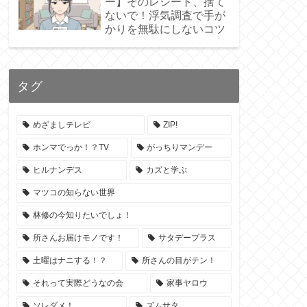
ー】そのレシート、捨て
ないで！浮気調査で手が
かりを無駄にしないコツ
タグ
めざましテレビ
ZIP!
ホンマでっか！？TV
がっちりマンデー
ヒルナンデス
カズと学ぶ
マツコの知らない世界
林修の今知りたいでしょ！
所さんお届けモノです！
サタデープラス
土曜はナニする！？
所さんの目がテン！
それって実際どうなの会
家事ヤロウ
ソレダメ！
ズムサタ