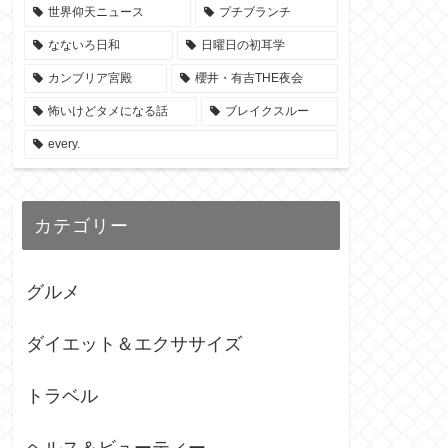
世界仰天ニュース
プチブランチ
なないろ日和
日曜日の初耳学
カンブリア宮殿
櫻井・有吉THE夜会
怖いけどタメになる話
ブレイクスルー
every.
カテゴリー
グルメ
ダイエット＆エクササイズ
トラベル
ヘルス＆ビューティー