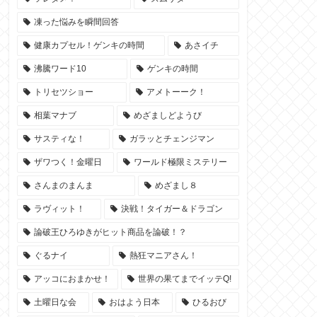
凍った悩みを瞬間回答
健康カプセル！ゲンキの時間
あさイチ
沸騰ワード10
ゲンキの時間
トリセツショー
アメトーーク！
相葉マナブ
めざましどようび
サスティな！
ガラッとチェンジマン
ザワつく！金曜日
ワールド極限ミステリー
さんまのまんま
めざまし８
ラヴィット！
決戦！タイガー＆ドラゴン
論破王ひろゆきがヒット商品を論破！？
ぐるナイ
熱狂マニアさん！
アッコにおまかせ！
世界の果てまでイッテQ!
土曜日な会
おはよう日本
ひるおび