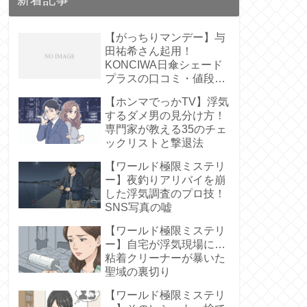
【がっちりマンデー】与
田祐希さん起用！
KONCIWA日傘シェード
プラスの口コミ・値段
は？【遮熱61%】
【ホンマでっかTV】浮気
するダメ男の見分け方！
専門家が教える35のチェ
ックリストと撃退法
【ワールド極限ミステリ
ー】夜釣りアリバイを崩
した浮気調査のプロ技！
SNS写真の嘘
【ワールド極限ミステリ
ー】自宅が浮気現場に…
粘着クリーナーが暴いた
聖域の裏切り
【ワールド極限ミステリ