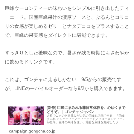
巨峰ウーロンティーの味わいをシンプルに引き出したティ
ーエード。国産巨峰果汁の濃厚ソースと、ぷるんとコリコ
リの食感が楽しめるゼリーとナタデココをプラスすること
で、巨峰の果実感をダイレクトに堪能できます。
すっきりとした後味なので、暑さが残る時期にもさわやか
に飲めるドリンクです。
これは、ゴンチャに走るしかない！9/5からの販売です
が、LINEのモバイルオーダーなら9/2から購入できます。
[新作] 巨峰にまみれる非日常体験を、心ゆくまで
どうぞ。｜ゴンチャ ジャパン
大粒でコクのある甘みが人気の巨峰を堪能できる、「巨峰
まみれ ミルクティー／ティーエード／フローズンティー」
が登場。巨峰の果汁を使い、芳醇な風味を凝縮したソース
とゼリー、コリコリ食感のナタデココを、ふくよかな巨峰
の香りが楽しめる「巨峰ウーロン...
campaign.gongcha.co.jp