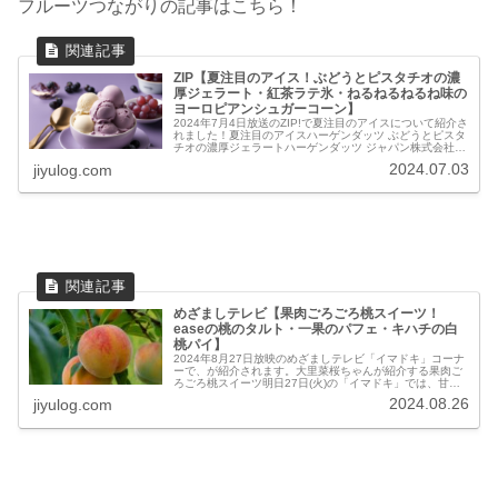
フルーツつながりの記事はこちら！
ZIP【夏注目のアイス！ぶどうとピスタチオの濃
厚ジェラート・紅茶ラテ氷・ねるねるねるね味の
ヨーロピアンシュガーコーン】
2024年7月4日放送のZIP!で夏注目のアイスについて紹介さ
れました！夏注目のアイスハーゲンダッツ ぶどうとピスタ
チオの濃厚ジェラートハーゲンダッツ ジャパン株式会社：
ミニカップ CREAMY GELATO『贅沢ぶどう』、ミニカッ
2024.07.03
jiyulog.com
プ CR...
めざましテレビ【果肉ごろごろ桃スイーツ！
easeの桃のタルト・一果のパフェ・キハチの白
桃パイ】
2024年8月27日放映のめざましテレビ「イマドキ」コーナ
ーで、が紹介されます。大里菜桜ちゃんが紹介する果肉ご
ろごろ桃スイーツ明日27日(火)の「イマドキ」では、甘さ
がじゅわっと広がる果肉ごろごろの桃スイーツを大里菜桜
2024.08.26
jiyulog.com
ちゃんが紹介します。桃...