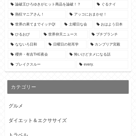
論破王ひろゆきがヒット商品を論破！？
ぐるナイ
熱狂マニアさん！
アッコにおまかせ！
世界の果てまでイッテQ!
土曜日な会
おはよう日本
ひるおび
世界仰天ニュース
プチブランチ
なないろ日和
日曜日の初耳学
カンブリア宮殿
櫻井・有吉THE夜会
怖いけどタメになる話
ブレイクスルー
every.
カテゴリー
グルメ
ダイエット＆エクササイズ
トラベル