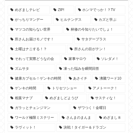
めざましテレビ
ZIP!
ホンマでっか！？TV
がっちりマンデー
ヒルナンデス
カズと学ぶ
マツコの知らない世界
林修の今知りたいでしょ！
所さんお届けモノです！
サタデープラス
土曜はナニする！？
所さんの目がテン！
それって実際どうなの会
家事ヤロウ
ソレダメ！
ズムサタ
凍った悩みを瞬間回答
健康カプセル！ゲンキの時間
あさイチ
沸騰ワード10
ゲンキの時間
トリセツショー
アメトーーク！
相葉マナブ
めざましどようび
サスティな！
ガラッとチェンジマン
ザワつく！金曜日
ワールド極限ミステリー
さんまのまんま
めざまし８
ラヴィット！
決戦！タイガー＆ドラゴン