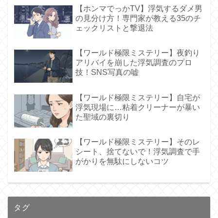
【ホンマでっかTV】浮気するダメ男
の見分け方！専門家が教える35のチ
ェックリストと撃退法
【ワールド極限ミステリー】夜釣り
アリバイを崩した浮気調査のプロ
技！SNS写真の嘘
【ワールド極限ミステリー】自宅が
浮気現場に…粘着クリーナーが暴い
た聖域の裏切り
【ワールド極限ミステリー】そのレ
シート、捨てないで！浮気調査で手
がかりを無駄にしないコツ
タグ