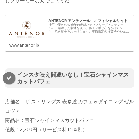
しクリーミーなんでしょうね…！
ANTENOR アンテノール オフィシャルサイト
神戸で愛され40余年の老舗パティスリー「アンテノー
ル」。厳選した素材を使い、職人が手と心をかけたケー
キ、焼き菓子をお届けします。季節限定の洋菓子やシェフ
のスペシャリテなど旬の商品情報、ニュースをご紹介しま
す。
www.antenor.jp
インスタ映え間違いなし！宝石シャインマス
カットパフェ
店舗名：ザ ストリングス 表参道 カフェ＆ダイニング ゼル
コヴァ
商品名：宝石シャインマスカットパフェ
値段：2,200円（サービス料15％別）