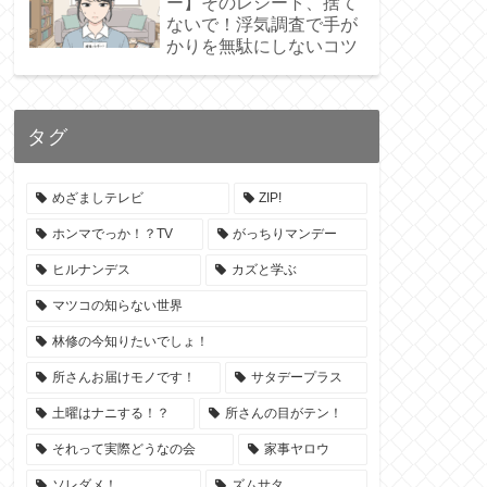
ー】そのレシート、捨て
ないで！浮気調査で手が
かりを無駄にしないコツ
タグ
めざましテレビ
ZIP!
ホンマでっか！？TV
がっちりマンデー
ヒルナンデス
カズと学ぶ
マツコの知らない世界
林修の今知りたいでしょ！
所さんお届けモノです！
サタデープラス
土曜はナニする！？
所さんの目がテン！
それって実際どうなの会
家事ヤロウ
ソレダメ！
ズムサタ