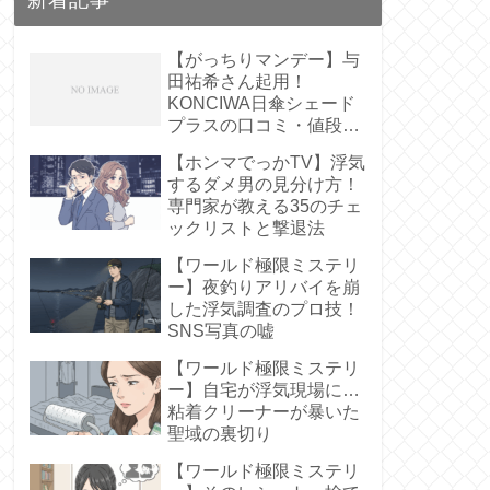
【がっちりマンデー】与
田祐希さん起用！
KONCIWA日傘シェード
プラスの口コミ・値段
は？【遮熱61%】
【ホンマでっかTV】浮気
するダメ男の見分け方！
専門家が教える35のチェ
ックリストと撃退法
【ワールド極限ミステリ
ー】夜釣りアリバイを崩
した浮気調査のプロ技！
SNS写真の嘘
【ワールド極限ミステリ
ー】自宅が浮気現場に…
粘着クリーナーが暴いた
聖域の裏切り
【ワールド極限ミステリ