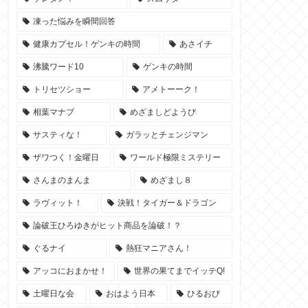
凍った悩みを瞬間回答
健康カプセル！ゲンキの時間
あさイチ
沸騰ワード10
ゲンキの時間
トリセツショー
アメトーーク！
相葉マナブ
めざましどようび
サスティな！
ガラッとチェンジマン
ザワつく！金曜日
ワールド極限ミステリー
さんまのまんま
めざまし８
ラヴィット！
決戦！タイガー＆ドラゴン
論破王ひろゆきがヒット商品を論破！？
ぐるナイ
熱狂マニアさん！
アッコにおまかせ！
世界の果てまでイッテQ!
土曜日な会
おはよう日本
ひるおび