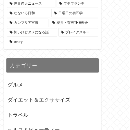
世界仰天ニュース
プチブランチ
なないろ日和
日曜日の初耳学
カンブリア宮殿
櫻井・有吉THE夜会
怖いけどタメになる話
ブレイクスルー
every.
カテゴリー
グルメ
ダイエット＆エクササイズ
トラベル
ヘルス＆ビューティー