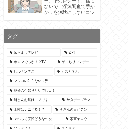
ー】そのレシート、捨て
ないで！浮気調査で手が
かりを無駄にしないコツ
タグ
めざましテレビ
ZIP!
ホンマでっか！？TV
がっちりマンデー
ヒルナンデス
カズと学ぶ
マツコの知らない世界
林修の今知りたいでしょ！
所さんお届けモノです！
サタデープラス
土曜はナニする！？
所さんの目がテン！
それって実際どうなの会
家事ヤロウ
ソレダメ！
ズムサタ