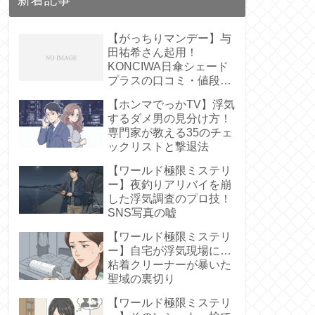
【がっちりマンデー】与
田祐希さん起用！
KONCIWA日傘シェード
プラスの口コミ・値段
は？【遮熱61%】
【ホンマでっかTV】浮気
するダメ男の見分け方！
専門家が教える35のチェ
ックリストと撃退法
【ワールド極限ミステリ
ー】夜釣りアリバイを崩
した浮気調査のプロ技！
SNS写真の嘘
【ワールド極限ミステリ
ー】自宅が浮気現場に…
粘着クリーナーが暴いた
聖域の裏切り
【ワールド極限ミステリ