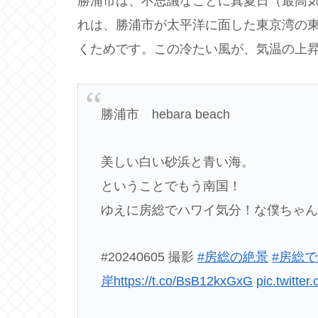
勝浦市は、不思議なことに真夏日（最高気
れは、勝浦市が太平洋に面した東京湾の
くためです。この冷たい風が、気温の上
勝浦市 hebara beach
美しい白い砂浜と青い海。
ということでもう南国！
ゆえに房総でハワイ気分！な僕ちゃ
#20240605 撮影
#房総の絶景
#房総
岸
https://t.co/BsB12kxGxG
pic.twitter