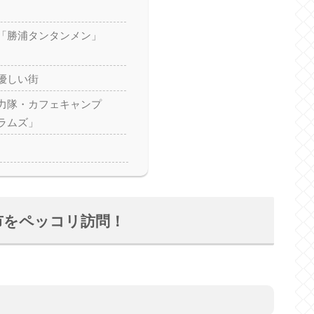
「勝浦タンタンメン」
優しい街
力隊・カフェキャンプ
ラムズ」
市をペッコリ訪問！