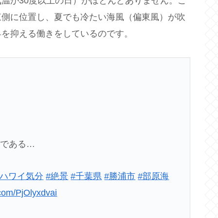
温が30度以上の日）がほとんどありません。こ
東側に位置し、夏でも冷たい海風（偏東風）が吹
昇を抑える働きをしているのです。
んである…
でハワイ気分
#絶景
#千葉県
#勝浦市
#部原海
.com/PjOlyxdvai