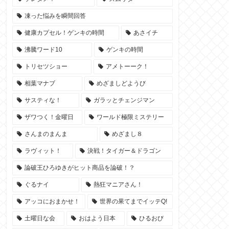
凍った悩みを瞬間回答
健康カプセル！ゲンキの時間
あさイチ
沸騰ワード10
ゲンキの時間
トリセツショー
アメトーーク！
相葉マナブ
めざましどようび
サスティな！
ガラッとチェンジマン
ザワつく！金曜日
ワールド極限ミステリー
さんまのまんま
めざまし８
ラヴィット！
決戦！タイガー＆ドラゴン
論破王ひろゆきがヒット商品を論破！？
ぐるナイ
熱狂マニアさん！
アッコにおまかせ！
世界の果てまでイッテQ!
土曜日な会
おはよう日本
ひるおび