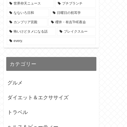
世界仰天ニュース
プチブランチ
なないろ日和
日曜日の初耳学
カンブリア宮殿
櫻井・有吉THE夜会
怖いけどタメになる話
ブレイクスルー
every.
カテゴリー
グルメ
ダイエット＆エクササイズ
トラベル
ヘルス＆ビューティー