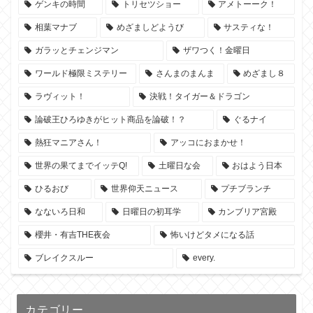
ゲンキの時間
トリセツショー
アメトーーク！
相葉マナブ
めざましどようび
サスティな！
ガラッとチェンジマン
ザワつく！金曜日
ワールド極限ミステリー
さんまのまんま
めざまし８
ラヴィット！
決戦！タイガー＆ドラゴン
論破王ひろゆきがヒット商品を論破！？
ぐるナイ
熱狂マニアさん！
アッコにおまかせ！
世界の果てまでイッテQ!
土曜日な会
おはよう日本
ひるおび
世界仰天ニュース
プチブランチ
なないろ日和
日曜日の初耳学
カンブリア宮殿
櫻井・有吉THE夜会
怖いけどタメになる話
ブレイクスルー
every.
カテゴリー