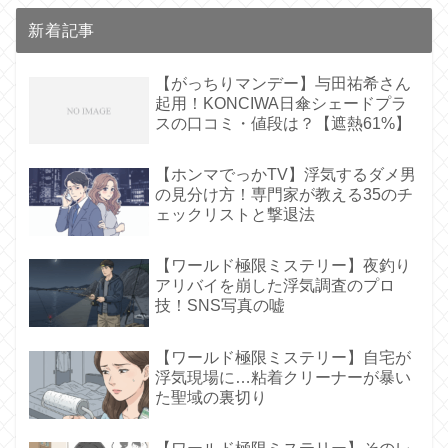
新着記事
【がっちりマンデー】与田祐希さん
起用！KONCIWA日傘シェードプラ
スの口コミ・値段は？【遮熱61%】
【ホンマでっかTV】浮気するダメ男
の見分け方！専門家が教える35のチ
ェックリストと撃退法
【ワールド極限ミステリー】夜釣り
アリバイを崩した浮気調査のプロ
技！SNS写真の嘘
【ワールド極限ミステリー】自宅が
浮気現場に…粘着クリーナーが暴い
た聖域の裏切り