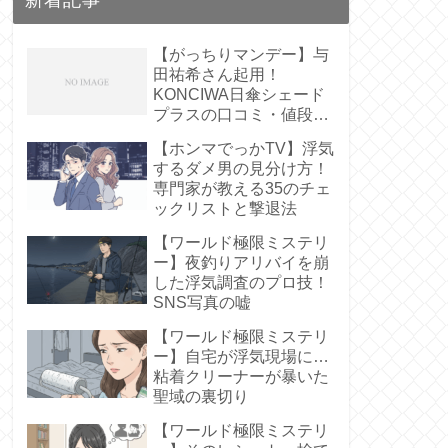
【がっちりマンデー】与
田祐希さん起用！
KONCIWA日傘シェード
プラスの口コミ・値段
は？【遮熱61%】
【ホンマでっかTV】浮気
するダメ男の見分け方！
専門家が教える35のチェ
ックリストと撃退法
【ワールド極限ミステリ
ー】夜釣りアリバイを崩
した浮気調査のプロ技！
SNS写真の嘘
【ワールド極限ミステリ
ー】自宅が浮気現場に…
粘着クリーナーが暴いた
聖域の裏切り
【ワールド極限ミステリ