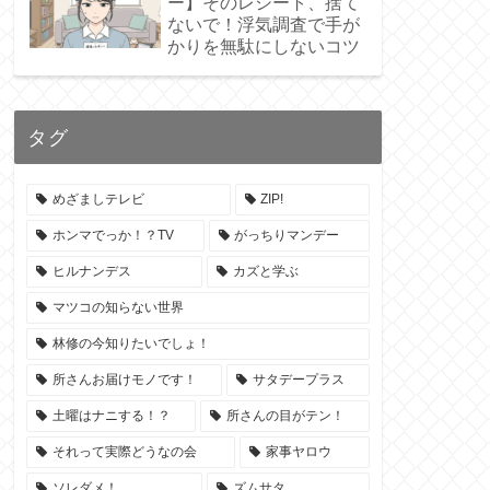
ー】そのレシート、捨て
ないで！浮気調査で手が
かりを無駄にしないコツ
タグ
めざましテレビ
ZIP!
ホンマでっか！？TV
がっちりマンデー
ヒルナンデス
カズと学ぶ
マツコの知らない世界
林修の今知りたいでしょ！
所さんお届けモノです！
サタデープラス
土曜はナニする！？
所さんの目がテン！
それって実際どうなの会
家事ヤロウ
ソレダメ！
ズムサタ