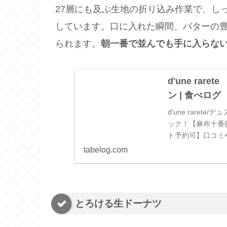
27層にも及ぶ生地の折り込み作業で、し
しています。口に入れた瞬間、バターの
られます。
朝一番で並んでも手に入らな
d'une rar
ン | 食べログ
d'une raret
ック！【麻布十番徒
ト予約可】口コミ
載です！地図や料..
tabelog.com
とろける生ドーナツ