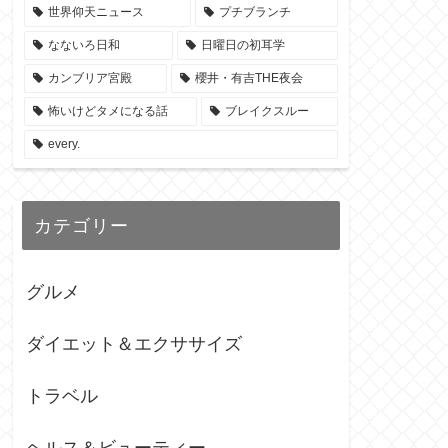
世界仰天ニュース
プチブランチ
なないろ日和
日曜日の初耳学
カンブリア宮殿
櫻井・有吉THE夜会
怖いけどタメになる話
ブレイクスルー
every.
カテゴリー
グルメ
ダイエット＆エクササイズ
トラベル
ヘルス＆ビューティー