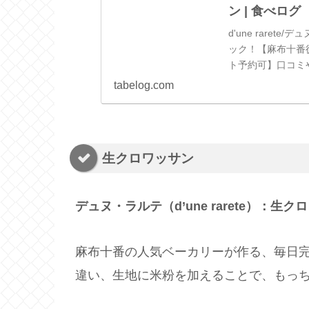
ン | 食べログ
d'une raret
ック！【麻布十番徒
ト予約可】口コミ
載です！地図や料..
tabelog.com
生クロワッサン
デュヌ・ラルテ（d’une rarete）：生ク
麻布十番の人気ベーカリーが作る、毎日
違い、生地に米粉を加えることで、もっ