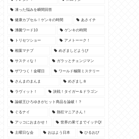
凍った悩みを瞬間回答
健康カプセル！ゲンキの時間
あさイチ
沸騰ワード10
ゲンキの時間
トリセツショー
アメトーーク！
相葉マナブ
めざましどようび
サスティな！
ガラッとチェンジマン
ザワつく！金曜日
ワールド極限ミステリー
さんまのまんま
めざまし８
ラヴィット！
決戦！タイガー＆ドラゴン
論破王ひろゆきがヒット商品を論破！？
ぐるナイ
熱狂マニアさん！
アッコにおまかせ！
世界の果てまでイッテQ!
土曜日な会
おはよう日本
ひるおび