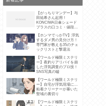
【がっちりマンデー】与
田祐希さん起用！
KONCIWA日傘シェード
プラスの口コミ・値段
は？【遮熱61%】
【ホンマでっかTV】浮気
するダメ男の見分け方！
専門家が教える35のチェ
ックリストと撃退法
【ワールド極限ミステリ
ー】夜釣りアリバイを崩
した浮気調査のプロ技！
SNS写真の嘘
【ワールド極限ミステリ
ー】自宅が浮気現場に…
粘着クリーナーが暴いた
聖域の裏切り
【ワールド極限ミステリ