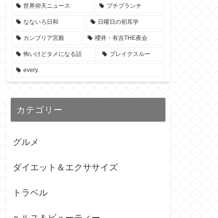
世界仰天ニュース
プチブランチ
なないろ日和
日曜日の初耳学
カンブリア宮殿
櫻井・有吉THE夜会
怖いけどタメになる話
ブレイクスルー
every.
カテゴリー
グルメ
ダイエット＆エクササイズ
トラベル
ヘルス＆ビューティー