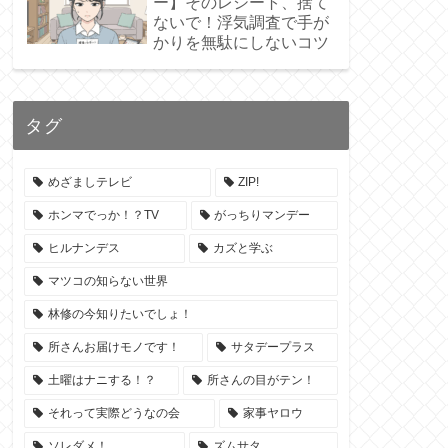
ー】そのレシート、捨て
ないで！浮気調査で手が
かりを無駄にしないコツ
タグ
めざましテレビ
ZIP!
ホンマでっか！？TV
がっちりマンデー
ヒルナンデス
カズと学ぶ
マツコの知らない世界
林修の今知りたいでしょ！
所さんお届けモノです！
サタデープラス
土曜はナニする！？
所さんの目がテン！
それって実際どうなの会
家事ヤロウ
ソレダメ！
ズムサタ