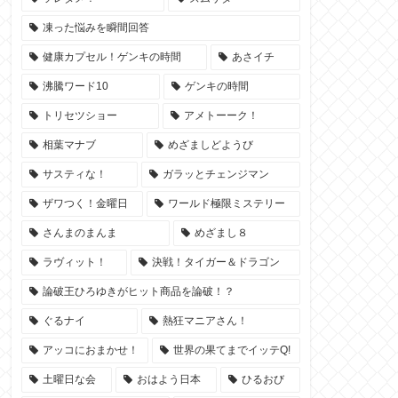
凍った悩みを瞬間回答
健康カプセル！ゲンキの時間
あさイチ
沸騰ワード10
ゲンキの時間
トリセツショー
アメトーーク！
相葉マナブ
めざましどようび
サスティな！
ガラッとチェンジマン
ザワつく！金曜日
ワールド極限ミステリー
さんまのまんま
めざまし８
ラヴィット！
決戦！タイガー＆ドラゴン
論破王ひろゆきがヒット商品を論破！？
ぐるナイ
熱狂マニアさん！
アッコにおまかせ！
世界の果てまでイッテQ!
土曜日な会
おはよう日本
ひるおび