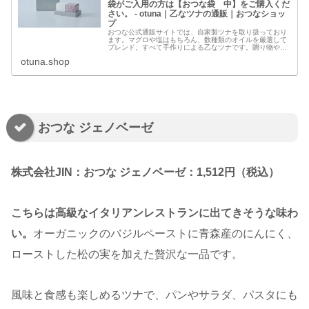
袋がご入用の方は【おつな袋 中】をご購入くだ
さい。 - otuna｜乙なツナの通販｜おつなショッ
プ
おつな公式通販サイトでは、自家製ツナを取り扱っており
ます。マグロや塩はもちろん、数種類のオイルを厳選して
ブレンド。すべて手作りによる乙なツナです。贈り物やギ
フトにもぜひ。
otuna.shop
おつな ジェノベーゼ
株式会社JIN：おつな ジェノベーゼ：1,512円（税込）
こちらは高級なイタリアンレストランに出てきそうな味わ
い。
オーガニックのバジルペーストに青森産のにんにく、
ローストした松の実を加えた贅沢な一品です。
風味と食感も楽しめるツナで、パンやサラダ、パスタにも