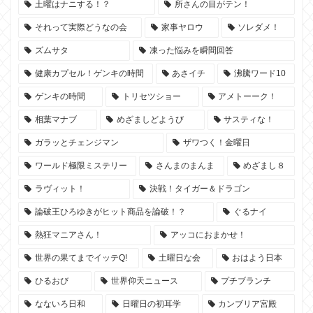
土曜はナニする！？
所さんの目がテン！
それって実際どうなの会
家事ヤロウ
ソレダメ！
ズムサタ
凍った悩みを瞬間回答
健康カプセル！ゲンキの時間
あさイチ
沸騰ワード10
ゲンキの時間
トリセツショー
アメトーーク！
相葉マナブ
めざましどようび
サスティな！
ガラッとチェンジマン
ザワつく！金曜日
ワールド極限ミステリー
さんまのまんま
めざまし８
ラヴィット！
決戦！タイガー＆ドラゴン
論破王ひろゆきがヒット商品を論破！？
ぐるナイ
熱狂マニアさん！
アッコにおまかせ！
世界の果てまでイッテQ!
土曜日な会
おはよう日本
ひるおび
世界仰天ニュース
プチブランチ
なないろ日和
日曜日の初耳学
カンブリア宮殿