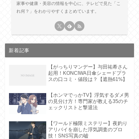
家事や健康・美容の情報を中心に、テレビで見た「こ
れ何？」をわかりやすくまとめています。
新着記事
【がっちりマンデー】与田祐希さん
起用！KONCIWA日傘シェードプラ
スの口コミ・値段は？【遮熱61%】
【ホンマでっかTV】浮気するダメ男
の見分け方！専門家が教える35のチ
ェックリストと撃退法
【ワールド極限ミステリー】夜釣り
アリバイを崩した浮気調査のプロ
技！SNS写真の嘘